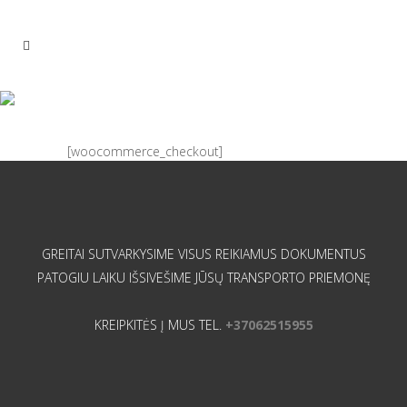
CHECKOUT
[woocommerce_checkout]
GREITAI SUTVARKYSIME VISUS REIKIAMUS DOKUMENTUS
PATOGIU LAIKU IŠSIVEŠIME JŪSŲ TRANSPORTO PRIEMONĘ
KREIPKITĖS Į MUS TEL.
+37062515955