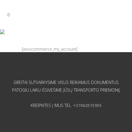
MY ACCOUNT
[woocommerce_my_account]
GREITAI SUTVARKYSIME VISUS REIKIAMUS DOKUMENTUS
PATOGIU LAIKU IŠSIVEŠIME JŪSŲ TRANSPORTO PRIEMONĘ
KREIPKITĖS Į MUS TEL.
+37062515955