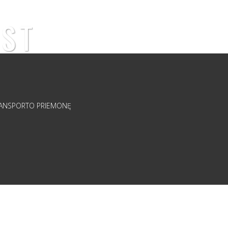
IST
U.K.
KONTAKTAI
TEL.: +37062515955
TRANSPORTO PRIEMONĘ