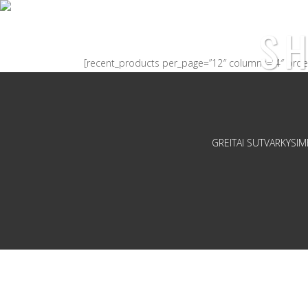
SH
[recent_products per_page=”12″ columns=”4″ order
GREITAI SUTVARKYSI