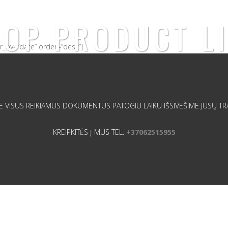
OP PRODUCT L
PRADŽIA
APIE MUS
PASIŪLYMAS
D.
_by=”date” order=”desc”]
ME VISUS REIKIAMUS DOKUMENTUS PATOGIU LAIKU IŠSIVEŠIME JŪSŲ 
KREIPKITĖS Į MUS TEL.
+37062515955